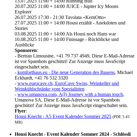
13.07.2025 11:00 + 14:00 Running Bull
20.07.2025 11:00 + 14:00 JUICE - Jupiter Icy Moons
Explorer
26.07.2025 17:30 - 21:30 Tavolata «KernOtto»
27.07.2025 11:00 + 14:00 Housi erzählt - Anekdoten und
Stories
03.08.2025 11:00 + 14:00 Als Housi noch Hans war
10.08.2025 11:00 + 14:00 Finissage - Rückblicke und
Ausblicke
Sponsoren
:
- Bertran Limousine, +41 79 737 4949,
Diese E-Mail-Adresse
ist vor Spambots geschützt! Zur Anzeige muss JavaScript
eingeschaltet sein.
-
komforthaus.eu - Die neue Generation des Bauens
, Michael
Eckhardt, +41 76 532 3320
-
www.eurocave.ch, EuroCave Swiss, Weinkeller und
Weinkühlschränke vom Spezialisten
-
www.umanova.com, A(I) Journey with a human touch
,
Umanova SA,
Diese E-Mail-Adresse ist vor Spambots
geschützt! Zur Anzeige muss JavaScript eingeschaltet sein.
Flyer
:
Housi Knecht - A5 Event Kalender Sommer 2025
(PDF, 5.45
MB)
Housi Knecht - Event Kalender Sommer 2024 - Schlössli